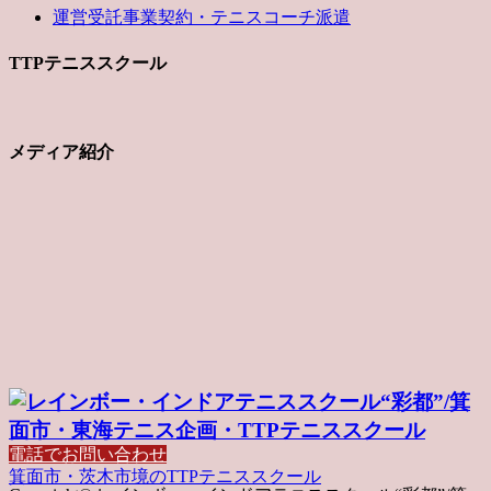
運営受託事業契約・テニスコーチ派遣
TTPテニススクール
メディア紹介
電話でお問い合わせ
箕面市・茨木市境のTTPテニススクール