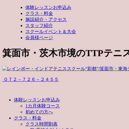
体験レッスンお申込み
クラス・料金
施設紹介・アクセス
スタッフ紹介
スクールイベント＆大会
会員様ページ
箕面市・茨木市境のTTPテニ
０７２－７２６－２４５５
体験レッスンお申込み
1カ月体験コース
初めての方へ
クラス・料金
クラス時間割表