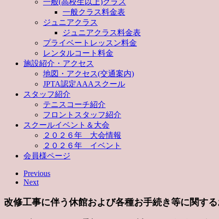
一般(高校生以上)クラス
一般クラス料金表
ジュニアクラス
ジュニアクラス料金表
プライベートレッスン料金
レンタルコート料金
施設紹介・アクセス
地図・アクセス(交通案内)
JPTA認定AAAスクール
スタッフ紹介
テニスコーチ紹介
フロントスタッフ紹介
スクールイベント＆大会
２０２６年 大会情報
２０２６年 イベント
会員様ページ
Previous
Next
改修工事に伴う休館および各種お手続き等に関する